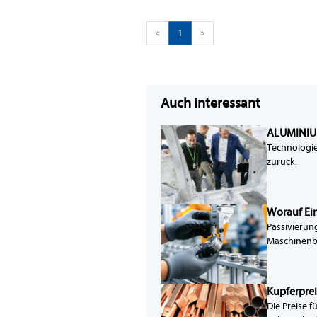
«
1
»
Auch interessant
ALUMINIUM
Technologie
zurück.
Worauf Ein
Passivierun
Maschinenba
Kupferpre
Die Preise 