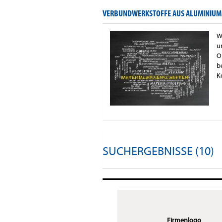
VERBUNDWERKSTOFFE AUS ALUMINIUM
W
u
O
b
K
SUCHERGEBNISSE (10)
Firmenlogo