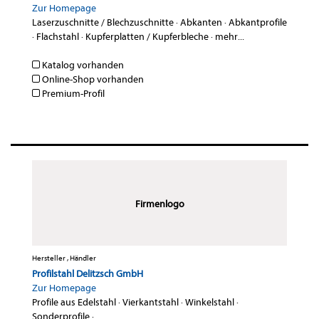
Zur Homepage
Laserzuschnitte / Blechzuschnitte
·
Abkanten
·
Abkantprofile
·
Flachstahl
·
Kupferplatten / Kupferbleche
·
mehr...
Katalog vorhanden
Online-Shop vorhanden
Premium-Profil
Firmenlogo
Hersteller , Händler
Profilstahl Delitzsch GmbH
Zur Homepage
Profile aus Edelstahl
·
Vierkantstahl
·
Winkelstahl
·
Sonderprofile
·