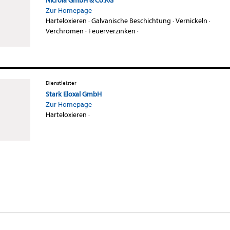
Nicrola GmbH & Co.KG
Zur Homepage
Harteloxieren
·
Galvanische Beschichtung
·
Vernickeln
·
Verchromen
·
Feuerverzinken
·
Dienstleister
Stark Eloxal GmbH
Zur Homepage
Harteloxieren
·