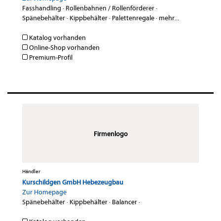
Fasshandling
·
Rollenbahnen / Rollenförderer
·
Spänebehälter
·
Kippbehälter
·
Palettenregale
·
mehr...
Katalog vorhanden
Online-Shop vorhanden
Premium-Profil
Firmenlogo
Händler
Kurschildgen GmbH Hebezeugbau
Zur Homepage
Spänebehälter
·
Kippbehälter
·
Balancer
·