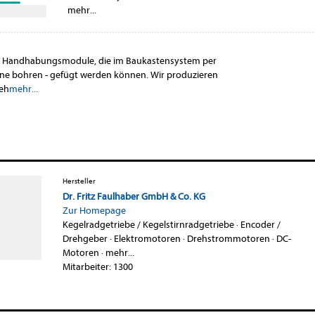
mehr...
er Handhabungsmodule, die im Baukastensystem per
hne bohren - gefügt werden können. Wir produzieren
neh
mehr...
Hersteller
Dr. Fritz Faulhaber GmbH & Co. KG
Zur Homepage
Kegelradgetriebe / Kegelstirnradgetriebe
·
Encoder /
Drehgeber
·
Elektromotoren
·
Drehstrommotoren
·
DC-
Motoren
·
mehr...
Mitarbeiter: 1300