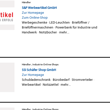
Händler
S&P Werbeartikel GmbH
Zur Homepage
Zum Online-Shop
Werbegeschenke
·
LED-Leuchten
·
Brieföffner /
Brieföffnermaschinen
·
Powerbank für Industrie und
Handwerk
·
Notizbücher
·
mehr...
Händler , Industrie Online-Shops
SSI Schäfer Shop GmbH
Zur Homepage
Schubladenschrank
·
Bürobedarf
·
Stromverteiler
·
Werbeartikel
·
Notizzettel
·
mehr...
Händler , Industrie Online-Shops