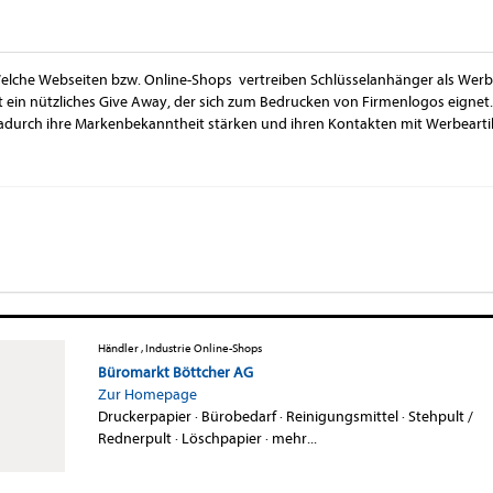
elche Webseiten bzw. Online-Shops vertreiben Schlüsselanhänger als Wer
st ein nützliches Give Away, der sich zum Bedrucken von Firmenlogos eig
adurch ihre Markenbekanntheit stärken und ihren Kontakten mit Werbeartik
Händler , Industrie Online-Shops
Büromarkt Böttcher AG
Zur Homepage
Druckerpapier
·
Bürobedarf
·
Reinigungsmittel
·
Stehpult /
Rednerpult
·
Löschpapier
·
mehr...