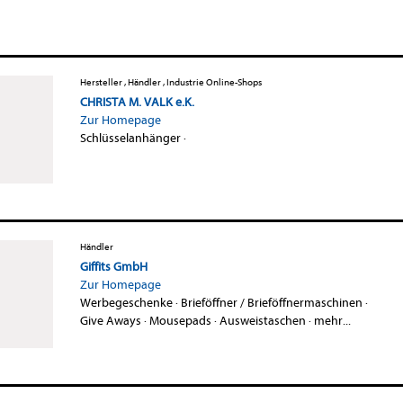
Hersteller , Händler , Industrie Online-Shops
CHRISTA M. VALK e.K.
Zur Homepage
Schlüsselanhänger
·
Händler
Giffits GmbH
Zur Homepage
Werbegeschenke
·
Brieföffner / Brieföffnermaschinen
·
Give Aways
·
Mousepads
·
Ausweistaschen
·
mehr...