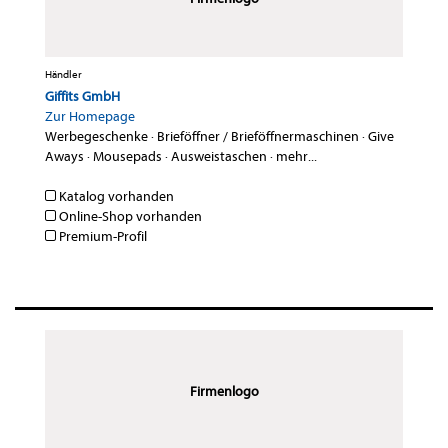
Händler
Giffits GmbH
Zur Homepage
Werbegeschenke
·
Brieföffner / Brieföffnermaschinen
·
Give
Aways
·
Mousepads
·
Ausweistaschen
·
mehr...
Katalog vorhanden
Online-Shop vorhanden
Premium-Profil
Firmenlogo