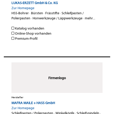
LUKAS-ERZETT GmbH & Co. KG
Zur Homepage
HSS-Bohrer
·
Bürsten
·
Frässtifte
·
Schleifpasten /
Polierpasten
·
Honwerkzeuge / Läppwerkzeuge
·
mehr...
Katalog vorhanden
Online-Shop vorhanden
Premium-Profil
Firmenlogo
Hersteller
MAFRA MAILE + HASS GmbH
Zur Homepage
Schleifpasten / Polierpasten
·
Winkelköpfe
·
Schleifspindeln
·