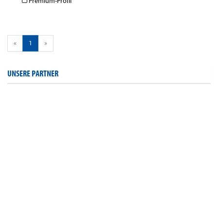
Premium-Profil
«
1
»
UNSERE PARTNER