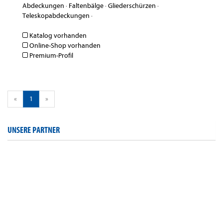
Abdeckungen
·
Faltenbälge
·
Gliederschürzen
·
Teleskopabdeckungen
·
Katalog vorhanden
Online-Shop vorhanden
Premium-Profil
«
1
»
UNSERE PARTNER