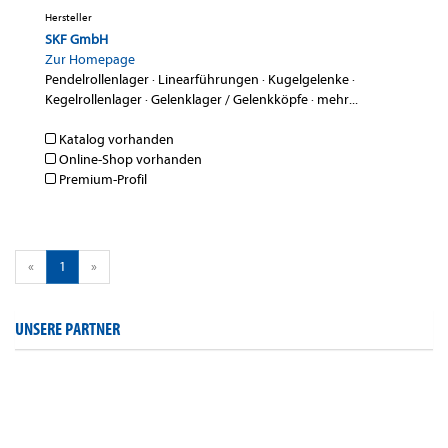
Hersteller
SKF GmbH
Zur Homepage
Pendelrollenlager
·
Linearführungen
·
Kugelgelenke
·
Kegelrollenlager
·
Gelenklager / Gelenkköpfe
·
mehr...
Katalog vorhanden
Online-Shop vorhanden
Premium-Profil
«
1
»
UNSERE PARTNER