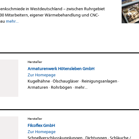
esenkschmiede in Westdeutschland – zwischen Ruhrgebiet
 100 Mitarbeitern, eigener Wärmebehandlung und CNC-
bau
mehr...
Hersteller
Armaturenwerk Hötensleben GmbH
Zur Homepage
Kugelhähne
·
Ölschaugläser
·
Reinigungsanlagen
·
Armaturen
·
Rohrbögen
·
mehr...
Hersteller
Filcoflex GmbH
Zur Homepage
Schnellverschlusskupplungen
·
Dichtungen
·
Schläuche /