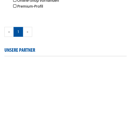
Online-Shop vorhanden
Premium-Profil
«
1
»
UNSERE PARTNER