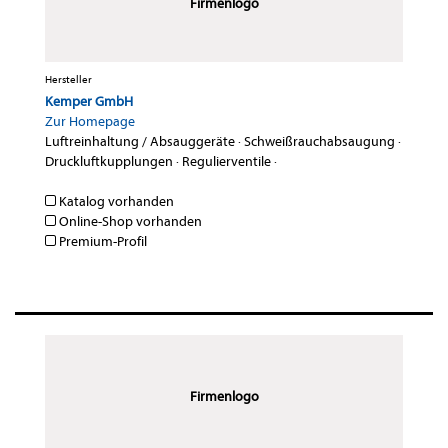
Firmenlogo
Hersteller
Kemper GmbH
Zur Homepage
Luftreinhaltung / Absauggeräte
·
Schweißrauchabsaugung
·
Druckluftkupplungen
·
Regulierventile
·
Katalog vorhanden
Online-Shop vorhanden
Premium-Profil
Firmenlogo