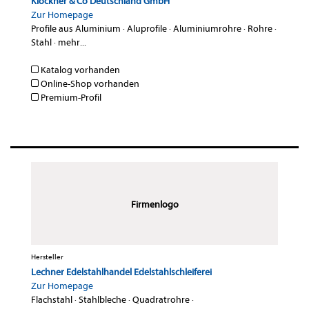
Klöckner & Co Deutschland GmbH
Zur Homepage
Profile aus Aluminium
·
Aluprofile
·
Aluminiumrohre
·
Rohre
·
Stahl
·
mehr...
Katalog vorhanden
Online-Shop vorhanden
Premium-Profil
Firmenlogo
Hersteller
Lechner Edelstahlhandel Edelstahlschleiferei
Zur Homepage
Flachstahl
·
Stahlbleche
·
Quadratrohre
·