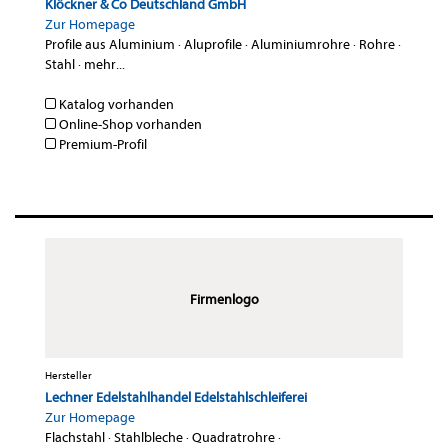
Klöckner & Co Deutschland GmbH
Zur Homepage
Profile aus Aluminium
·
Aluprofile
·
Aluminiumrohre
·
Rohre
·
Stahl
·
mehr...
Katalog vorhanden
Online-Shop vorhanden
Premium-Profil
Firmenlogo
Hersteller
Lechner Edelstahlhandel Edelstahlschleiferei
Zur Homepage
Flachstahl
·
Stahlbleche
·
Quadratrohre
·