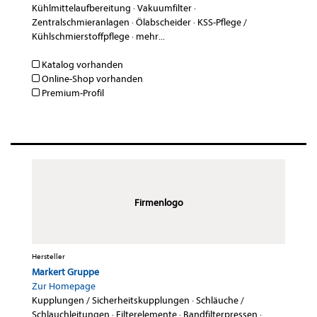
Kühlmittelaufbereitung
·
Vakuumfilter
·
Zentralschmieranlagen
·
Ölabscheider
·
KSS-Pflege /
Kühlschmierstoffpflege
·
mehr...
Katalog vorhanden
Online-Shop vorhanden
Premium-Profil
Firmenlogo
Hersteller
Markert Gruppe
Zur Homepage
Kupplungen / Sicherheitskupplungen
·
Schläuche /
Schlauchleitungen
·
Filterelemente
·
Bandfilterpressen
·