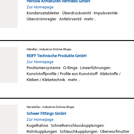
Pernow Armaturen Vertriebs GmbH
Zur Homepage
Kondensatableiter
·
Überdruckventil
·
Impulsventile
·
Überströmregler
·
Anfahrventil
·
mehr...
Händler , Industrie Online-Shops
REIFF Technische Produkte GmbH
Zur Homepage
Positioniersysteme
·
O-Ringe
·
Linearführungen
·
Kunststoffprofile / Profile aus Kunststoff
·
Klebstoffe /
Kleben / Klebetechnik
·
mehr...
Hersteller , Industrie Online-Shops
Schwer Fittings GmbH
Zur Homepage
Kugelhähne
·
Schnellverschlusskupplungen
·
Rohrkupplungen
·
Schlauchkupplungen
·
Überwurfmutter