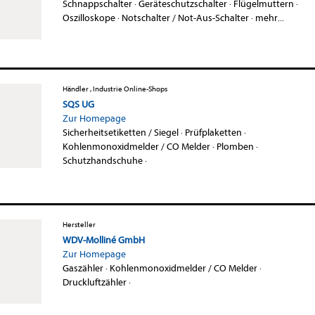
Schnappschalter
·
Geräteschutzschalter
·
Flügelmuttern
·
Oszilloskope
·
Notschalter / Not-Aus-Schalter
·
mehr...
Händler , Industrie Online-Shops
SQS UG
Zur Homepage
Sicherheitsetiketten / Siegel
·
Prüfplaketten
·
Kohlenmonoxidmelder / CO Melder
·
Plomben
·
Schutzhandschuhe
·
Hersteller
WDV-Molliné GmbH
Zur Homepage
Gaszähler
·
Kohlenmonoxidmelder / CO Melder
·
Druckluftzähler
·