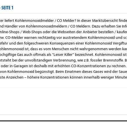
-
SEITE 1
er liefert Kohlenmonoxidmelder / CO Melder? In dieser Marktübersicht finde
nd Händler von Kohlenmonoxidmeldern / CO Meldern. Dazu erhalten Sie Inf
nline-Shops / Web-Shops oder die Webseiten der Anbieter bestellen / kau
zw. CO-Melder warnen rechtzeitig vor austretendem Kohlenmonoxid und sch
efahr und den folgeschweren Konsequenzen einer Kohlenmonoxid Vergiftu
ohlenmonoxid ist, dass es vom Menschen nicht wahrgenommen werden kan
ochgiftige Gas auch oftmals als "Leiser Killer" bezeichnet. Kohlenmonoxid is
ntsteht bei der unvollständigen Verbrennung, wie z.B. fossiler Brennstoffe. 
 oder in Garagen ist deshalb mit erhöhten CO-Konzentrationen zu rechnen.
 von Kohlenmonoxid begünstigt. Beim Einatmen dieses Gases wird der Sauers
ste Anzeichen – höhere Konzentrationen können innerhalb weniger Minute