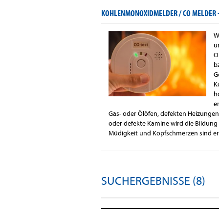
KOHLENMONOXIDMELDER / CO MELDER 
W
u
O
b
G
K
h
e
Gas- oder Ölöfen, defekten Heizungen
oder defekte Kamine wird die Bildung
Müdigkeit und Kopfschmerzen sind er
SUCHERGEBNISSE (8)