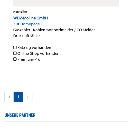
Hersteller
WDV-Molliné GmbH
Zur Homepage
Gaszähler
·
Kohlenmonoxidmelder / CO Melder
·
Druckluftzähler
·
Katalog vorhanden
Online-Shop vorhanden
Premium-Profil
«
1
»
UNSERE PARTNER