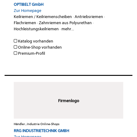
OPTIBELT GmbH
Zur Homepage
Keilriemen / Keilriemenscheiben
·
Antriebsriemen
·
Flachriemen
·
Zahnriemen aus Polyurethan
·
Hochleistungskeilriemen
·
mehr...
Katalog vorhanden
Online-Shop vorhanden
Premium-Profil
Firmenlogo
Händler , Industrie Online-Shops
RRG INDUSTRIETECHNIK GMBH
Zur Homepage