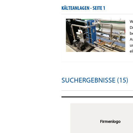
KÄLTEANLAGEN -
SEITE 1
W
D
b
A
u
e
SUCHERGEBNISSE (15)
Firmenlogo