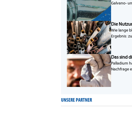
Galvano- un
Die Nutzun
Wie lange b
Ergebnis: zu
Das sind d
Palladium h
Nachfrage e
UNSERE PARTNER