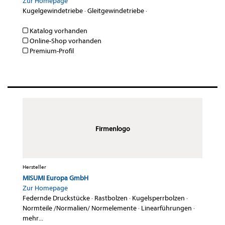
Zur Homepage
Kugelgewindetriebe
·
Gleitgewindetriebe
·
Katalog vorhanden
Online-Shop vorhanden
Premium-Profil
Firmenlogo
Hersteller
MISUMI Europa GmbH
Zur Homepage
Federnde Druckstücke
·
Rastbolzen
·
Kugelsperrbolzen
·
Normteile /Normalien/ Normelemente
·
Linearführungen
·
mehr...