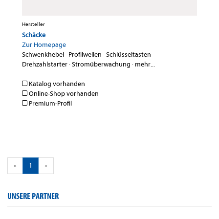
Hersteller
Schäcke
Zur Homepage
Schwenkhebel
·
Profilwellen
·
Schlüsseltasten
·
Drehzahlstarter
·
Stromüberwachung
·
mehr...
Katalog vorhanden
Online-Shop vorhanden
Premium-Profil
«
1
»
UNSERE PARTNER