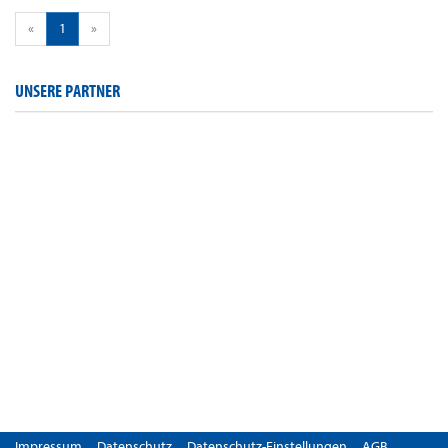
«
1
»
UNSERE PARTNER
Impressum
Datenschutz
Datenschutz-Einstellungen
AGB