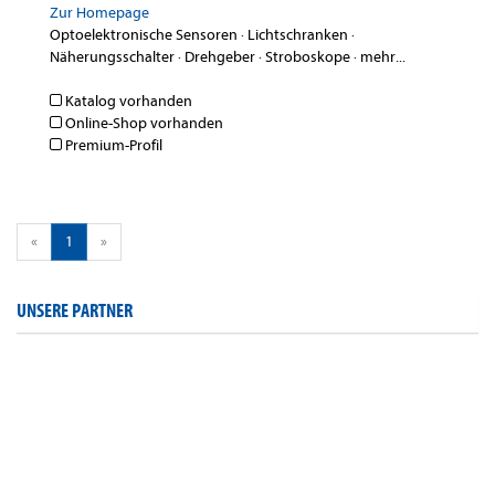
Zur Homepage
Optoelektronische Sensoren
·
Lichtschranken
·
Näherungsschalter
·
Drehgeber
·
Stroboskope
·
mehr...
Katalog vorhanden
Online-Shop vorhanden
Premium-Profil
«
1
»
UNSERE PARTNER