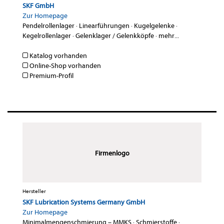
SKF GmbH
Zur Homepage
Pendelrollenlager
·
Linearführungen
·
Kugelgelenke
·
Kegelrollenlager
·
Gelenklager / Gelenkköpfe
·
mehr...
Katalog vorhanden
Online-Shop vorhanden
Premium-Profil
Firmenlogo
Hersteller
SKF Lubrication Systems Germany GmbH
Zur Homepage
Minimalmengenschmierung – MMKS
·
Schmierstoffe
·