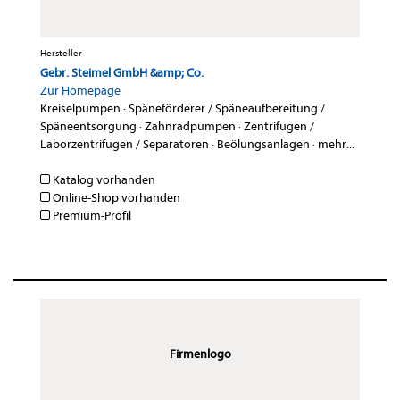
Hersteller
Gebr. Steimel GmbH &amp; Co.
Zur Homepage
Kreiselpumpen
·
Späneförderer / Späneaufbereitung /
Späneentsorgung
·
Zahnradpumpen
·
Zentrifugen /
Laborzentrifugen / Separatoren
·
Beölungsanlagen
·
mehr...
Katalog vorhanden
Online-Shop vorhanden
Premium-Profil
Firmenlogo