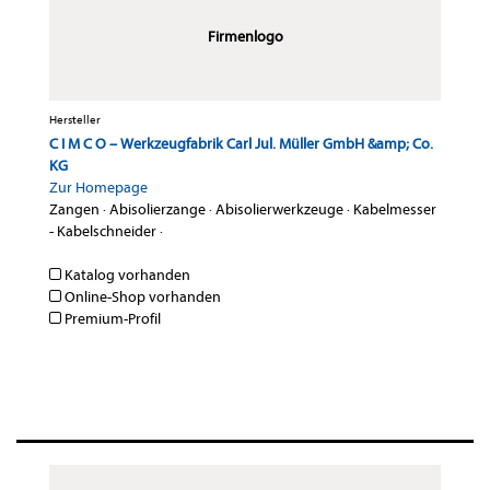
Firmenlogo
Hersteller
C I M C O – Werkzeugfabrik Carl Jul. Müller GmbH &amp; Co.
KG
Zur Homepage
Zangen
·
Abisolierzange
·
Abisolierwerkzeuge
·
Kabelmesser
- Kabelschneider
·
Katalog vorhanden
Online-Shop vorhanden
Premium-Profil