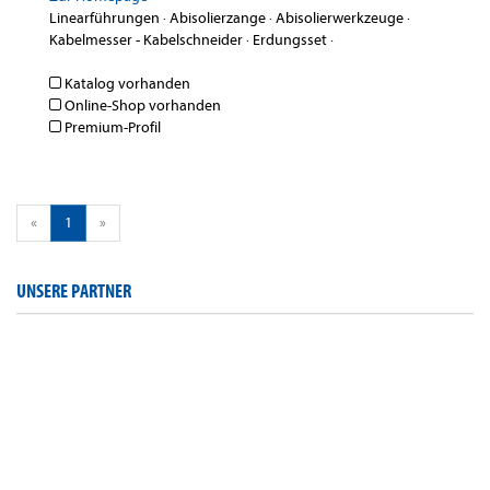
Linearführungen
·
Abisolierzange
·
Abisolierwerkzeuge
·
Kabelmesser - Kabelschneider
·
Erdungsset
·
Katalog vorhanden
Online-Shop vorhanden
Premium-Profil
«
1
»
UNSERE PARTNER