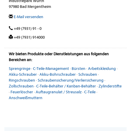
Industriepark Würth
97980 Bad Mergentheim
E-Mail versenden
+49 (7931) 91 - 0
+49 (7931) 914000
Wir bieten Produkte oder Dienstleistungen aus folgenden
Bereichen an:
Sprengringe
·
C-Teile-Management
·
Bürsten
·
Arbeitskleidung
·
Akku-Schrauber
·
Akku-Bohrschrauber
·
Schrauben
·
Ringschrauben
·
Schraubensicherung/Verliersicherung
·
Zollschrauben
·
C-Teile-Behälter / Kanban-Behälter
·
Zylinderstifte
·
Feuerlöscher
·
Auftaugranulat / Streusalz
·
C-Teile
·
Anschweißmuttern