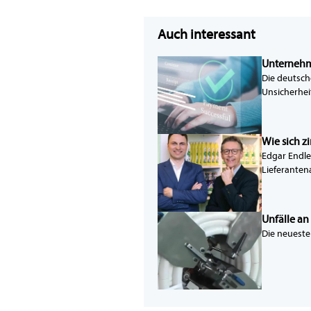
Auch interessant
Unternehm
Die deutsch
Unsicherhei
Wie sich z
Edgar Endle
Lieferanten
Unfälle a
Die neueste