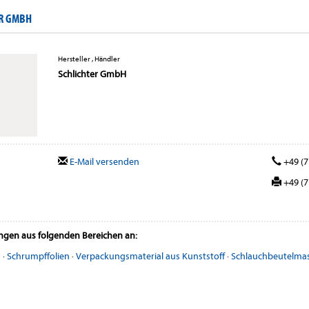
ER GMBH
Hersteller , Händler
Schlichter GmbH
E-Mail versenden
+49 (7
+49 (7
ungen aus folgenden Bereichen an:
n
·
Schrumpffolien
·
Verpackungsmaterial aus Kunststoff
·
Schlauchbeutelma