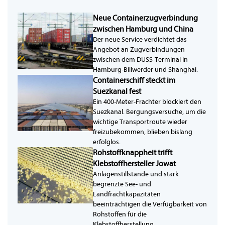
Neue Containerzugverbindung
zwischen Hamburg und China
Der neue Service verdichtet das
Angebot an Zugverbindungen
zwischen dem DUSS-Terminal in
Hamburg-Billwerder und Shanghai.
Containerschiff steckt im
Suezkanal fest
Ein 400-Meter-Frachter blockiert den
Suezkanal. Bergungsversuche, um die
wichtige Transportroute wieder
freizubekommen, blieben bislang
erfolglos.
Rohstoffknappheit trifft
Klebstoffhersteller Jowat
Anlagenstillstände und stark
begrenzte See- und
Landfrachtkapazitäten
beeinträchtigen die Verfügbarkeit von
Rohstoffen für die
Klebstoffherstellung.