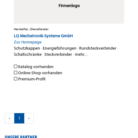
Firmenlogo
Hersteller , Dienstleister
LQ Mechatronik-Systeme GmbH
Zur Homepage
Schutzkappen
·
Energieführungen
·
Rundsteckverbinder
·
Schaltschränke
·
Steckverbinder
·
mehr...
Katalog vorhanden
Online-Shop vorhanden
Premium-Profil
«
1
»
UNSERE PARTNER