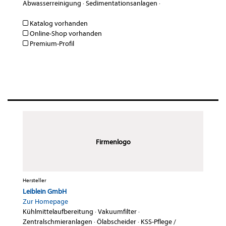
Abwasserreinigung
·
Sedimentationsanlagen
·
Katalog vorhanden
Online-Shop vorhanden
Premium-Profil
Firmenlogo
Hersteller
Leiblein GmbH
Zur Homepage
Kühlmittelaufbereitung
·
Vakuumfilter
·
Zentralschmieranlagen
·
Ölabscheider
·
KSS-Pflege /