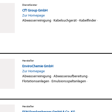
Dienstleister
CfT Group GmbH
Zur Homepage
Abwasserreinigung
·
Kabelsuchgerät - Kabelfinder
·
Hersteller
EnviroChemie GmbH
Zur Homepage
Abwasserreinigung
·
Abwasseraufbereitung
·
Flotationsanlagen
·
Emulsionsspaltanlagen
·
Hersteller
FSM Frankenberger GmbH & Co. KG