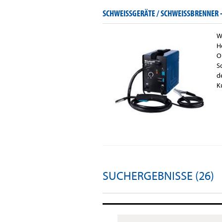
SCHWEISSGERÄTE / SCHWEISSBRENNER -
W
H
O
S
d
K
SUCHERGEBNISSE (26)