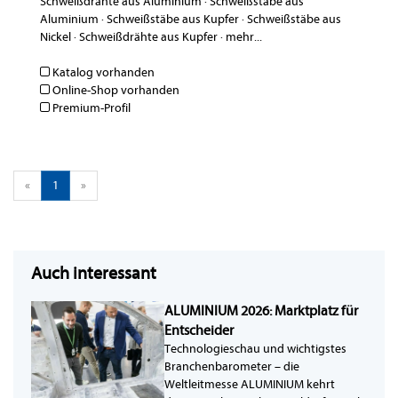
Schweißdrähte aus Aluminium
·
Schweißstäbe aus
Aluminium
·
Schweißstäbe aus Kupfer
·
Schweißstäbe aus
Nickel
·
Schweißdrähte aus Kupfer
·
mehr...
Katalog vorhanden
Online-Shop vorhanden
Premium-Profil
«
1
»
Auch interessant
ALUMINIUM 2026: Marktplatz für
Entscheider
Technologieschau und wichtigstes
Branchenbarometer – die
Weltleitmesse ALUMINIUM kehrt