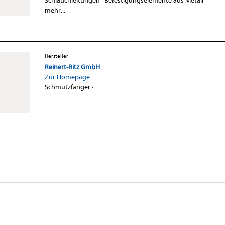
Schlauchleitungen
·
Befestigungselemente aus Metall
·
mehr...
Hersteller
Reinert-Ritz GmbH
Zur Homepage
Schmutzfänger
·