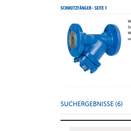
SCHMUTZFÄNGER -
SEITE 1
W
S
W
u
SUCHERGEBNISSE (6)