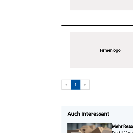
Firmenlogo
«
1
»
Auch interessant
Mehr Ress
Die EU-Verp