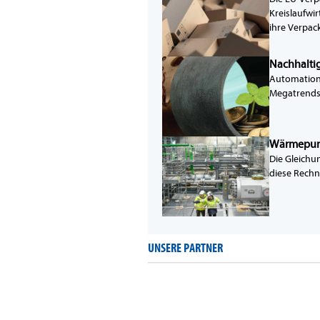
Kreislaufwir
ihre Verpa
Nachhaltig
Automation, 
Megatrends 
Wärmepumpe
Die Gleichu
diese Rechn
UNSERE PARTNER