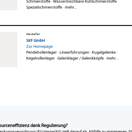
Schmierstoffe
·
Wassermischbare Kühlschmierstoffe
·
Spezialschmierstoffe
·
mehr...
Hersteller
SKF GmbH
Zur Homepage
Pendelrollenlager
·
Linearführungen
·
Kugelgelenke
·
Kegelrollenlager
·
Gelenklager / Gelenkköpfe
·
mehr...
ourceneffizienz dank Regulierung?
ackungsverordnung (EU-VerpackV) zielt darauf ab, Abfälle zu minimieren, St