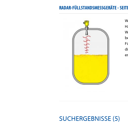
RADAR-FÜLLSTANDSMESSGERÄTE -
SEIT
W
H
W
b
F
d
e
SUCHERGEBNISSE (5)