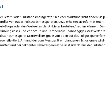
E 1
er liefert Radar-Füllstandsmessgeräte? In dieser Marktübersicht finden Sie 
ändler von Radar-Füllstnadsmessgeräten. Dazu erhalten Sie Informationen, 
eb-Shops oder den Webseiten der Anbieter bestellen / kaufen können. Das F
erühungsloses und von Staub und Temperatur unabhängiges Messverfahren
üllstandsmessgerät Mikrowellensignale von oben auf das Füllgut (pulverförmi
iese reflektiert. Anhand der vom Messgerät empfangenen Echosignale wird d
rmittelt und bei bekannter Behältergeometrie lässt sich daraus der Füllstan