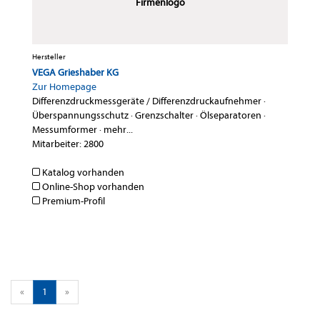
Firmenlogo
Hersteller
VEGA Grieshaber KG
Zur Homepage
Differenzdruckmessgeräte / Differenzdruckaufnehmer
·
Überspannungsschutz
·
Grenzschalter
·
Ölseparatoren
·
Messumformer
·
mehr...
Mitarbeiter: 2800
Katalog vorhanden
Online-Shop vorhanden
Premium-Profil
«
1
»