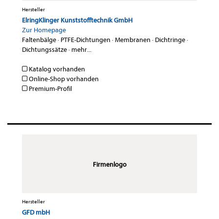
Hersteller
ElringKlinger Kunststofftechnik GmbH
Zur Homepage
Faltenbälge
·
PTFE-Dichtungen
·
Membranen
·
Dichtringe
·
Dichtungssätze
·
mehr...
Katalog vorhanden
Online-Shop vorhanden
Premium-Profil
Firmenlogo
Hersteller
GFD mbH