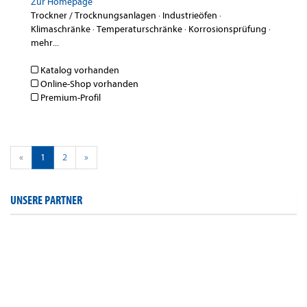
Zur Homepage
Trockner / Trocknungsanlagen
·
Industrieöfen
·
Klimaschränke
·
Temperaturschränke
·
Korrosionsprüfung
·
mehr...
Katalog vorhanden
Online-Shop vorhanden
Premium-Profil
«
1
2
»
UNSERE PARTNER