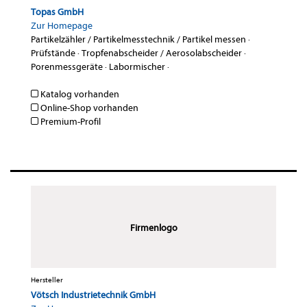
Topas GmbH
Zur Homepage
Partikelzähler / Partikelmesstechnik / Partikel messen
·
Prüfstände
·
Tropfenabscheider / Aerosolabscheider
·
Porenmessgeräte
·
Labormischer
·
Katalog vorhanden
Online-Shop vorhanden
Premium-Profil
Firmenlogo
Hersteller
Vötsch Industrietechnik GmbH