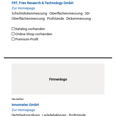
FRT, Fries Research & Technology GmbH
Zur Homepage
Schichtdickenmessung
·
Oberflächenmessung
·
3D-
Oberflächenmessung
·
Prüfstände
·
Dickenmessung
·
Katalog vorhanden
Online-Shop vorhanden
Premium-Profil
Firmenlogo
Hersteller
innomatec GmbH
Zur Homepage
Dichtheitsprüfung
·
Leckdetektoren
·
Prüfstände
·