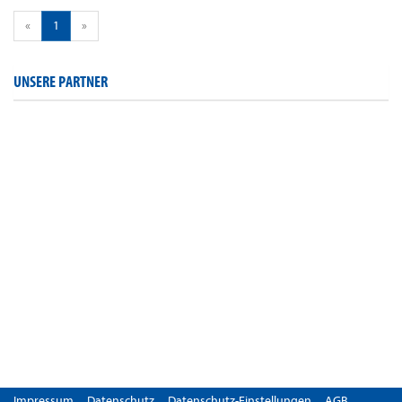
«
1
»
UNSERE PARTNER
Impressum
Datenschutz
Datenschutz-Einstellungen
AGB