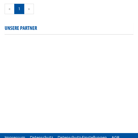
«
1
»
UNSERE PARTNER
Impressum
Datenschutz
Datenschutz-Einstellungen
AGB