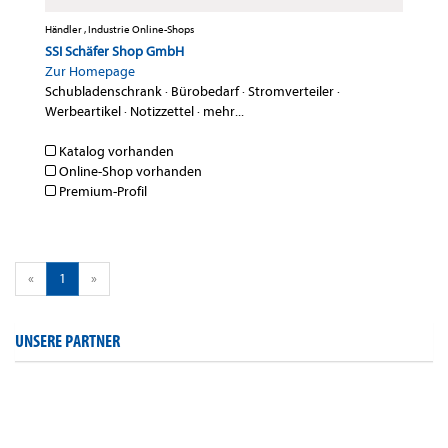
Händler , Industrie Online-Shops
SSI Schäfer Shop GmbH
Zur Homepage
Schubladenschrank
·
Bürobedarf
·
Stromverteiler
·
Werbeartikel
·
Notizzettel
·
mehr...
Katalog vorhanden
Online-Shop vorhanden
Premium-Profil
«
1
»
UNSERE PARTNER