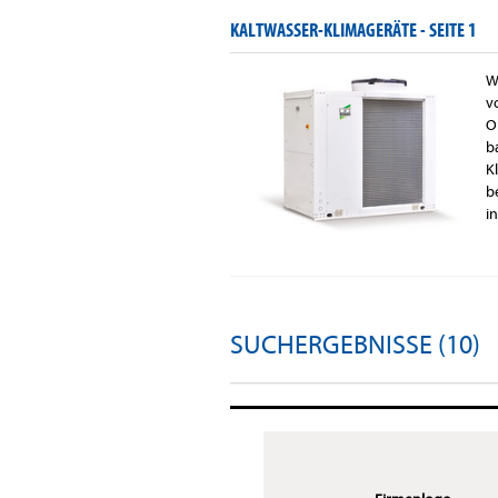
KALTWASSER-KLIMAGERÄTE -
SEITE 1
W
v
O
b
K
b
i
SUCHERGEBNISSE (10)