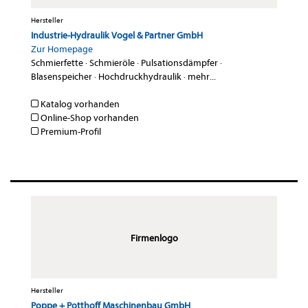
Hersteller
Industrie-Hydraulik Vogel & Partner GmbH
Zur Homepage
Schmierfette
·
Schmieröle
·
Pulsationsdämpfer
·
Blasenspeicher
·
Hochdruckhydraulik
·
mehr...
Katalog vorhanden
Online-Shop vorhanden
Premium-Profil
Firmenlogo
Hersteller
Poppe + Potthoff Maschinenbau GmbH