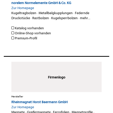
norelem Normelemente GmbH & Co. KG
Zur Homepage
Kugeltragbolzen
·
Metallbalgkupplungen
·
Federnde
Druckstücke
·
Rastbolzen
·
Kugelsperrbolzen
·
mehr...
Katalog vorhanden
Online-Shop vorhanden
Premium-Profil
Firmenlogo
Hersteller
Rheinmagnet Horst Baermann GmbH
Zur Homepage
Magnete
·
Greifermagnete
·
Ferrofolien
·
Magnetprofile
·