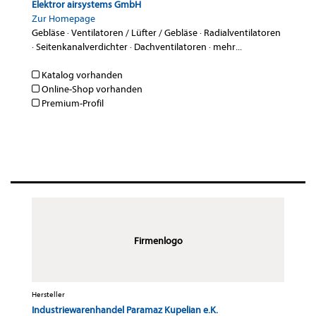
Elektror airsystems GmbH
Zur Homepage
Gebläse
·
Ventilatoren / Lüfter / Gebläse
·
Radialventilatoren
·
Seitenkanalverdichter
·
Dachventilatoren
·
mehr...
Katalog vorhanden
Online-Shop vorhanden
Premium-Profil
Firmenlogo
Hersteller
Industriewarenhandel Paramaz Kupelian e.K.