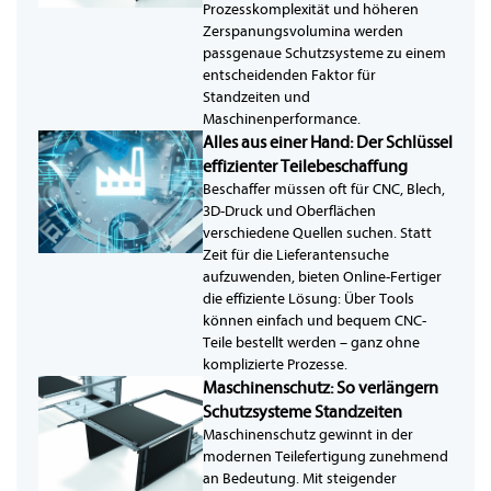
Prozesskomplexität und höheren
Zerspanungsvolumina werden
passgenaue Schutzsysteme zu einem
entscheidenden Faktor für
Standzeiten und
Maschinenperformance.
Alles aus einer Hand: Der Schlüssel
effizienter Teilebeschaffung
Beschaffer müssen oft für CNC, Blech,
3D-Druck und Oberflächen
verschiedene Quellen suchen. Statt
Zeit für die Lieferantensuche
aufzuwenden, bieten Online-Fertiger
die effiziente Lösung: Über Tools
können einfach und bequem CNC-
Teile bestellt werden – ganz ohne
komplizierte Prozesse.
Maschinenschutz: So verlängern
Schutzsysteme Standzeiten
Maschinenschutz gewinnt in der
modernen Teilefertigung zunehmend
an Bedeutung. Mit steigender